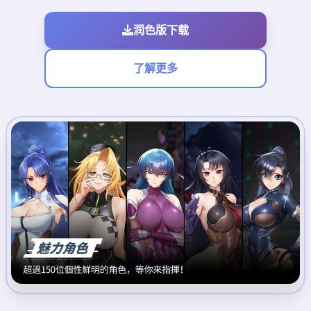
润色版下载
了解更多