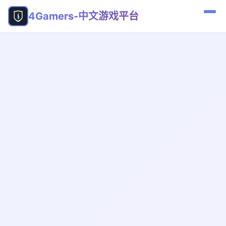
4Gamers-中文游戏平台