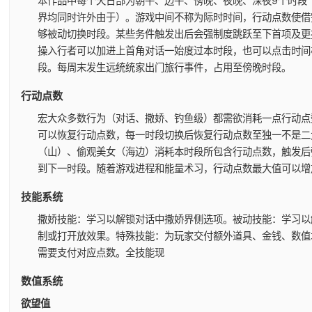
本作品中每个天日部为朝午、边午、傍晚、夜晚、深夜9个时段
界均同时许外由于）。
游戏中间不称为际时时间，行动点数使借
够被动切换时段。
某些务件触发出后会强制度跳跃至下首项及更
操入行者可以加进上首角对话一始度过本时段，也可以点击时间
段。
每周末发生远统统家出门旅行事件，占用至傍晚时段。
行动点数
宏大众多数行为（对话、撒娇、钓鱼级）都需欲消耗一点行动点
可以恢复行动点数，每一时段切换后恢复行动点数至独一不是二
（山）、偷观美女（海边）消耗本时段所包含行动点数，触发后
到下一时段。
随着游戏进程和能量术习，行动点数最大值可以增
技能系统
撒娇技能：学习以解锁对话中撒娇界侧选项。
被动技能：学习以
制或打开放效果。
特殊技能：为玩家交付额外道具、金钱、数值
需要支付对应点数。
全技能现
数值系统
欲望值