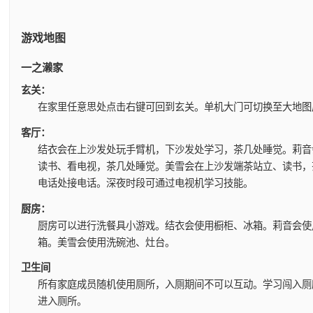
游戏地图
一之濑家
玄关：
在家里任意思处点击右键可回到玄关。
单机大门可切换至大地图
客厅：
结衣会在上沙发处玩手臂机，下沙发处学习，茶几处睡觉。
莉音
读书、看电视，茶几处睡觉。
美雪会在上沙发端茶站立、读书，
电话处接电话。
深夜时段可通过电视机学习技能。
厨房：
厨房可以进行洗餐具小游戏。
结衣会使用橱柜、冰箱。
莉音会使
箱。
美雪会使用洗碗池、灶台。
卫生间
所有家庭成员随机使用厕所，入厕期间不可以互动。
学习闯入厕
进入厕所。