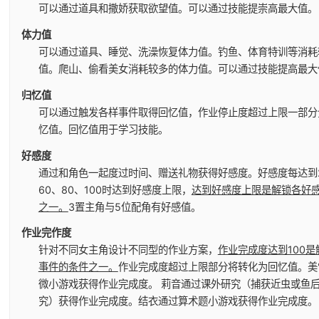
可以通过道具和撒娇获取欲望值。
可以通过技能提崇高最大值。
体力值
可以通过道具、睡觉、洗澡恢复体力值。
钓鱼、体育特训等消耗
值。
爬山、偷看美女消耗较多的体力值。
可以通过技能提高最大
归忆值
可以通过触发各样事件取得回忆值，作业停止度超过上限一部分
忆值。
回忆值用于学习技能。
好感度
通过和角色一起度过时间、赠送礼物获得好感度。
好感度每达到
60、80、100时达到好感度上限，
达到好感度上限是解锁各好
之一。
3置主角与5位配角有好感值。
作业完作度
针对不同女主角设计不同型的作业方案，
作业完成度达到100
事件的条件之一。
作业完成度超过上限部分将转化为回忆值。
美
微小游戏获得作业完成度。
莉音通过课外研究（捕获近虫或鱼
究）获得作业完成度。
结衣通过算术题小游戏获得作业完成度。