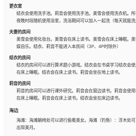
更衣室
结衣会使用洗手池。
莉音会使用洗手池。
美雪会使用洗衣机。
所
夜晚时段随机使用浴室，洗浴期间可以加入一起洗（每天就能洗
夫妻的房间
美雪会使用化妆台。
美雪会在床上读书。
美雪会在床上睡眠。
美
娱自乐。
结衣、莉音不能进入本房间（3P、4P时除外）
结衣的房间
结衣的房间可以进行算术题小游戏。
结衣会在书桌学习
结衣会使
在床上睡眠。
结衣会在床上读书。
莉音会坐在地上读书。
莉音的房间
莉音的房间可以进行课外研究。
莉音会在窗边读书。
莉音会使用
在床上睡眠。
莉音会在床上读书。
结衣会坐在床边读书。
海边
海滩：海滩躺椅处可以进行偷看美女。
海滩（钓鱼）：浮木处可
出现美月。