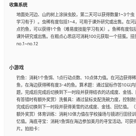
收集系统
地面处河边、山的树上涂抹虫胶，第二天可以获得数量1~3个虫
学习有于）。虫稀有度包括1~4，可用于课外研究或出售。
在河
点钓鱼，可以获得1个鱼（难易度技能学习有关）。鱼稀有度包括
课外研究或出售。
在粗点心思店可消耗100元获取一个扭蛋。扭
no.1~no.12
小游戏
钓鱼：消耗1个鱼饵、1点行动点数、10点体力值。在河边获得稀
鱼，在海边获得稀有度3-4的鱼。
算术题：通过鼠标作答10以内
题，完成后完成后切换到下一时段并获得结衣的达成度、金钱、
有答错时有额外奖赏）
洗餐具：通过鼠标支配洗碗力度，控制耐
完成后切换到下一时段并获得美雪的达成度、金钱、回忆值。（
额外奖赏）
体育训练：消耗10体力值在学校操场与镜进行田径
忆值。
海底寻宝：消耗1鱼饵在海边参加美月的寻宝活动。可获
片。
拍拍卡：