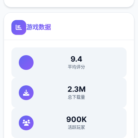
修复了选择多个类别时音乐播放器中可能出现
的软锁问题
游戏数据
修复了艾因在集市后的活动无法在画廊中解锁
的问题。
如果您至少看过一次该活动，加载保存应该可
9.4
以追溯解锁。
平均评分
简化了双胞胎市场场景的条件（现在访问它更
加一致）
2.3M
修复了如果玩家没有与 Kateryna 谈恋爱，
总下载量
导致 Kateryna 的任务无法完成的逻辑错误
900K
翻译
活跃玩家
添加意大利语翻译（来源：Eagle1900）