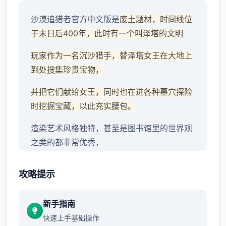
沙漠追猎者官方中文版是
废土题材，时间线位
于末日后400年，此时有一个叫泽塔的文明
玩家作为一名沉沙猎手，替泽塔女王在大地上
到处搜集珍贵宝物，
并把它们献给女王，同时也在进各种墓穴探险
时挖掘宝藏，以此充实腰包。
渲染艺术风格独特，甚至是图书馆里的世界观
之类的都非常优秀，
作者做了很多分支，比如某个角色死了，就会
攻略提示
有完全不同的剧情。
可能一段剧情会有六七种不同的平行线，文本
新手指南
足足有一百六十万
快速上手基础操作