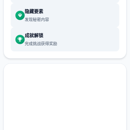
游戏设定借鉴了辐射、潜行者、疯狂的麦克斯
隐藏要素
等知名作品，
发现秘密内容
沙漠追猎者攻略：
成就解锁
游戏中也有着各种各样的阵营，譬如尸鬼、变
完成挑战获得奖励
种人、拾荒者等，
每个阵营都有各自的目的，游戏也提供了一些
选择给玩家用来合纵连横。
不同于为H而H，本作主打的是剧情为先，H为
辅料的这样一种体验，
现在下载 沙漠追猎者
所以如果只是为了H内容而游玩本作，那么很
多时候反而不会出现冲的快乐的情况，
（Desert Stalker）
但如果冲着剧情和世界观来玩，那么H内容出
完整版游戏，免费体验