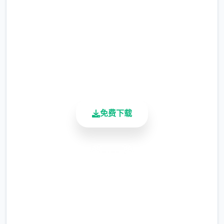
现时，反而会有一种调剂的感觉。
2.3M+
更新日志：
总下载量
4.9/5
0.18.4 版本
用户评分
900K+
翻译更新
活跃用户
新增西班牙语翻译（贡献者：Darax）
更新繁体中文翻译（贡献者：AHHCrazy）
免费下载
安全下载
V0.18.3
高速安装
小改动/错误修复：
完全免费
修复了由于压缩导致的所有动画不连贯或不完
客服支持
整问题