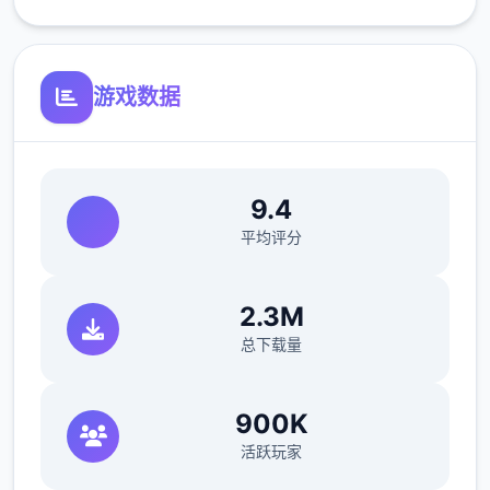
更新繁体中文翻译（贡献者：AHHCrazy）
游戏数据
V0.18.3
小改动/错误修复：
修复了由于压缩导致的所有动画不连贯或不完
9.4
整问题
平均评分
修复了选择多个类别时音乐播放器中可能出现
的软锁问题
2.3M
总下载量
修复了艾因在集市后的活动无法在画廊中解锁
的问题。
900K
如果您至少看过一次该活动，加载保存应该可
活跃玩家
以追溯解锁。