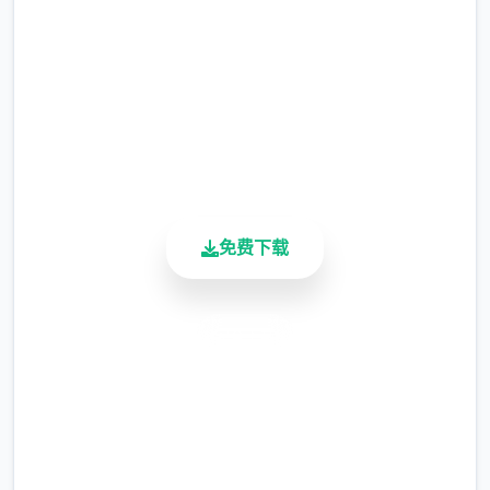
2.3M+
总下载量
4.9/5
所以如果只是为了H内容而游玩本作，那么很
用户评分
多时候反而不会出现冲的快乐的情况，
900K+
活跃用户
但如果冲着剧情和世界观来玩，那么H内容出
现时，反而会有一种调剂的感觉。
免费下载
更新日志：
安全下载
0.18.4 版本
高速安装
翻译更新
完全免费
新增西班牙语翻译（贡献者：Darax）
客服支持