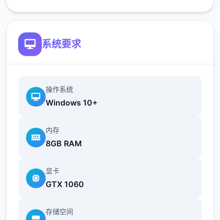
简化了双胞胎市场场景的条件（现在访问它更
加一致）
系统要求
修复了如果玩家没有与 Kateryna 谈恋爱，
导致 Kateryna 的任务无法完成的逻辑错误
翻译
操作系统
Windows 10+
内存
添加意大利语翻译（来源：Eagle1900）
8GB RAM
更新简体中文翻译版（来源：aler）
显卡
更新俄语翻译（来源：Kasatik）
GTX 1060
存储空间
V0.18.2