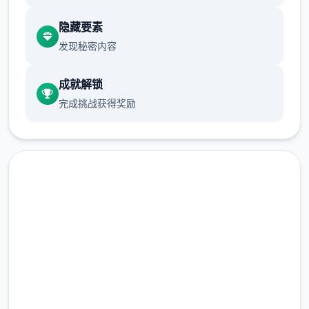
游戏设定借鉴了辐射、潜行者、疯狂的麦克斯
隐藏要素
等知名作品，
发现秘密内容
沙漠追猎者攻略：
成就解锁
游戏中也有着各种各样的阵营，譬如尸鬼、变
完成挑战获得奖励
种人、拾荒者等，
每个阵营都有各自的目的，游戏也提供了一些
选择给玩家用来合纵连横。
不同于为H而H，本作主打的是剧情为先，H为
辅料的这样一种体验，
点击下载 沙漠追猎者
（Desert Stalker）
完整版游戏，免费体验