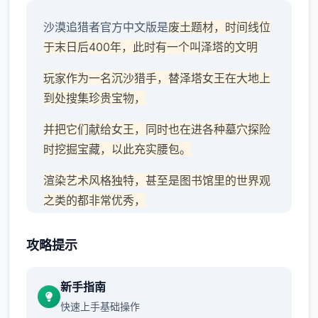
沙漠追猎者官方中文版是
废土题材，时间线位
于末日后400年，此时有一个叫泽塔的文明
玩家作为一名沉沙猎手，替泽塔女王在大地上
到处搜集珍贵宝物，
并把它们献给女王，同时也在进各种墓穴探险
时挖掘宝藏，以此充实腰包。
渲染艺术风格独特，甚至是图书馆里的世界观
之类的都非常优秀，
作者做了很多分支，比如某个角色死了，就会
攻略提示
有完全不同的剧情。
可能一段剧情会有六七种不同的平行线，文本
新手指南
足足有一百六十万
快速上手基础操作