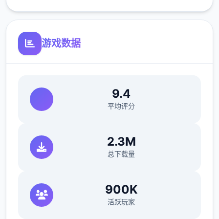
更新繁体中文翻译（贡献者：AHHCrazy）
游戏数据
V0.18.3
小改动/错误修复：
修复了由于压缩导致的所有动画不连贯或不完
9.4
整问题
平均评分
2.3M
修复了选择多个类别时音乐播放器中可能出现
总下载量
的软锁问题
修复了艾因在集市后的活动无法在画廊中解锁
900K
的问题。
活跃玩家
如果您至少看过一次该活动，加载保存应该可