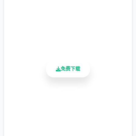
选择给玩家用来合纵连横。
2.3M+
不同于为H而H，本作主打的是剧情为先，H为
总下载量
4.9/5
辅料的这样一种体验，
用户评分
900K+
所以如果只是为了H内容而游玩本作，那么很
活跃用户
多时候反而不会出现冲的快乐的情况，
但如果冲着剧情和世界观来玩，那么H内容出
免费下载
现时，反而会有一种调剂的感觉。
更新日志：
安全下载
0.18.4 版本
高速安装
翻译更新
完全免费
新增西班牙语翻译（贡献者：Darax）
客服支持