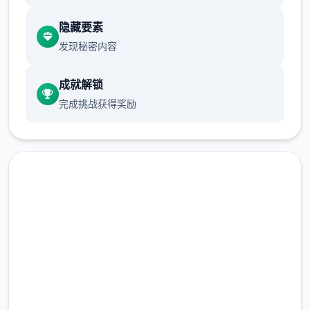
之类的都非常优秀，
隐藏要素
作者做了很多分支，比如某个角色死了，就会
发现秘密内容
有完全不同的剧情。
成就解锁
可能一段剧情会有六七种不同的平行线，文本
完成挑战获得奖励
足足有一百六十万
游戏设定借鉴了辐射、潜行者、疯狂的麦克斯
等知名作品，
沙漠追猎者攻略：
现在下载 沙漠追猎者
游戏中也有着各种各样的阵营，譬如尸鬼、变
（Desert Stalker）
种人、拾荒者等，
完整版游戏，免费体验
每个阵营都有各自的目的，游戏也提供了一些