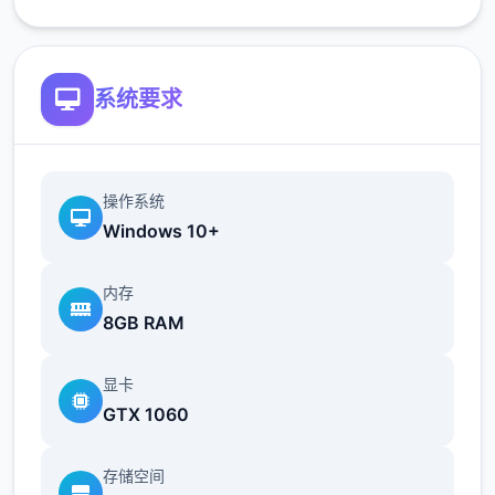
以追溯解锁。
简化了双胞胎市场场景的条件（现在访问它更
系统要求
加一致）
修复了如果玩家没有与 Kateryna 谈恋爱，
导致 Kateryna 的任务无法完成的逻辑错误
操作系统
Windows 10+
翻译
内存
添加意大利语翻译（来源：Eagle1900）
8GB RAM
更新简体中文翻译版（来源：aler）
显卡
更新俄语翻译（来源：Kasatik）
GTX 1060
存储空间
V0.18.2