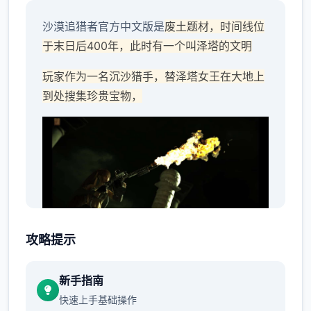
沙漠追猎者官方中文版是
废土题材，时间线位
于末日后400年，此时有一个叫泽塔的文明
玩家作为一名沉沙猎手，替泽塔女王在大地上
到处搜集珍贵宝物，
攻略提示
并把它们献给女王，同时也在进各种墓穴探险
时挖掘宝藏，以此充实腰包。
新手指南
快速上手基础操作
渲染艺术风格独特，甚至是图书馆里的世界观