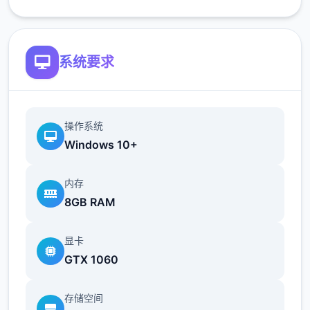
以追溯解锁。
简化了双胞胎市场场景的条件（现在访问它更
系统要求
加一致）
修复了如果玩家没有与 Kateryna 谈恋爱，
导致 Kateryna 的任务无法完成的逻辑错误
操作系统
Windows 10+
翻译
内存
添加意大利语翻译（来源：Eagle1900）
8GB RAM
更新简体中文翻译版（来源：aler）
显卡
更新俄语翻译（来源：Kasatik）
GTX 1060
存储空间
V0.18.2