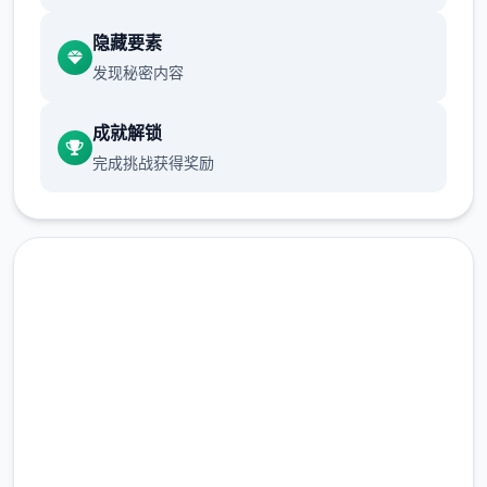
游戏设定借鉴了辐射、潜行者、疯狂的麦克斯
隐藏要素
等知名作品，
发现秘密内容
沙漠追猎者攻略：
成就解锁
游戏中也有着各种各样的阵营，譬如尸鬼、变
完成挑战获得奖励
种人、拾荒者等，
每个阵营都有各自的目的，游戏也提供了一些
选择给玩家用来合纵连横。
在线下载 沙漠追猎者
（Desert Stalker）
完整版游戏，免费体验