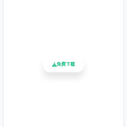
不同于为H而H，本作主打的是剧情为先，H为
2.3M+
辅料的这样一种体验，
总下载量
4.9/5
所以如果只是为了H内容而游玩本作，那么很
用户评分
多时候反而不会出现冲的快乐的情况，
900K+
活跃用户
但如果冲着剧情和世界观来玩，那么H内容出
现时，反而会有一种调剂的感觉。
免费下载
更新日志：
安全下载
0.18.4 版本
高速安装
翻译更新
完全免费
新增西班牙语翻译（贡献者：Darax）
客服支持