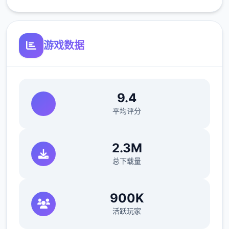
更新繁体中文翻译（贡献者：AHHCrazy）
游戏数据
V0.18.3
小改动/错误修复：
9.4
平均评分
修复了由于压缩导致的所有动画不连贯或不完
整问题
2.3M
修复了选择多个类别时音乐播放器中可能出现
总下载量
的软锁问题
修复了艾因在集市后的活动无法在画廊中解锁
900K
的问题。
活跃玩家
如果您至少看过一次该活动，加载保存应该可