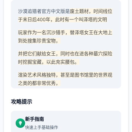
沙漠追猎者官方中文版是
废土题材，时间线位
于末日后400年，此时有一个叫泽塔的文明
玩家作为一名沉沙猎手，替泽塔女王在大地上
到处搜集珍贵宝物，
并把它们献给女王，同时也在进各种墓穴探险
时挖掘宝藏，以此充实腰包。
渲染艺术风格独特，甚至是图书馆里的世界观
之类的都非常优秀，
作者做了很多分支，比如某个角色死了，就会
攻略提示
有完全不同的剧情。
可能一段剧情会有六七种不同的平行线，文本
新手指南
足足有一百六十万
快速上手基础操作