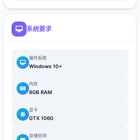
更新简体中文翻译版（来源：aler）
更新俄语翻译（来源：Kasatik）
系统要求
V0.18.2
操作系统
Windows 10+
内存
8GB RAM
显卡
GTX 1060
增加了参观奴隶市场时与双胞胎一起发生的小
事件
存储空间