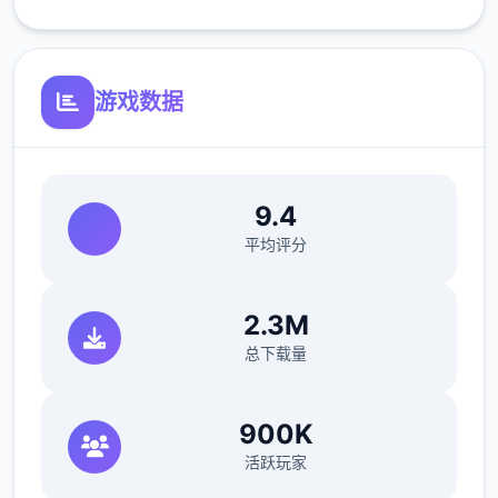
修复了选择多个类别时音乐播放器中可能出现
的软锁问题
游戏数据
修复了艾因在集市后的活动无法在画廊中解锁
的问题。
如果您至少看过一次该活动，加载保存应该可
9.4
以追溯解锁。
平均评分
简化了双胞胎市场场景的条件（现在访问它更
加一致）
2.3M
修复了如果玩家没有与 Kateryna 谈恋爱，
总下载量
导致 Kateryna 的任务无法完成的逻辑错误
900K
翻译
活跃玩家
添加意大利语翻译（来源：Eagle1900）