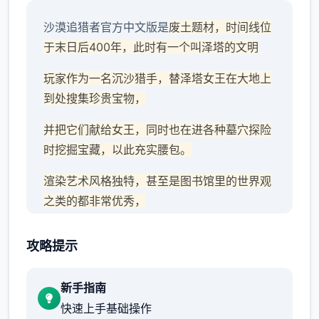
沙漠追猎者官方中文版是
废土题材，时间线位
于末日后400年，此时有一个叫泽塔的文明
玩家作为一名沉沙猎手，替泽塔女王在大地上
到处搜集珍贵宝物，
并把它们献给女王，同时也在进各种墓穴探险
时挖掘宝藏，以此充实腰包。
渲染艺术风格独特，甚至是图书馆里的世界观
之类的都非常优秀，
作者做了很多分支，比如某个角色死了，就会
攻略提示
有完全不同的剧情。
可能一段剧情会有六七种不同的平行线，文本
新手指南
足足有一百六十万
快速上手基础操作