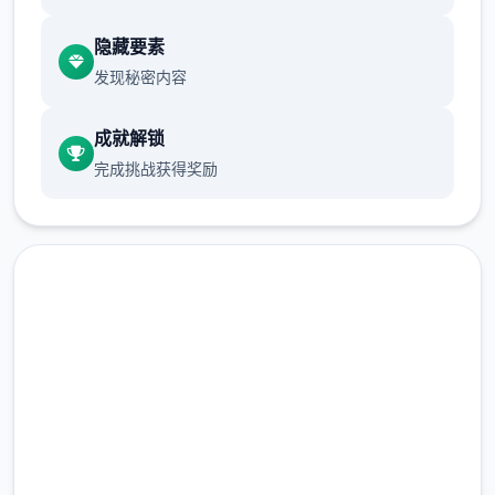
游戏设定借鉴了辐射、潜行者、疯狂的麦克斯
隐藏要素
等知名作品，
发现秘密内容
沙漠追猎者攻略：
成就解锁
游戏中也有着各种各样的阵营，譬如尸鬼、变
完成挑战获得奖励
种人、拾荒者等，
每个阵营都有各自的目的，游戏也提供了一些
选择给玩家用来合纵连横。
不同于为H而H，本作主打的是剧情为先，H为
辅料的这样一种体验，
点击下载 沙漠追猎者
所以如果只是为了H内容而游玩本作，那么很
多时候反而不会出现冲的快乐的情况，
（Desert Stalker）
但如果冲着剧情和世界观来玩，那么H内容出
完整版游戏，免费体验