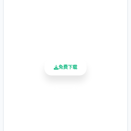
现时，反而会有一种调剂的感觉。
2.3M+
更新日志：
总下载量
4.9/5
0.18.4 版本
用户评分
900K+
翻译更新
活跃用户
新增西班牙语翻译（贡献者：Darax）
更新繁体中文翻译（贡献者：AHHCrazy）
免费下载
安全下载
V0.18.3
高速安装
小改动/错误修复：
完全免费
修复了由于压缩导致的所有动画不连贯或不完
整问题
客服支持