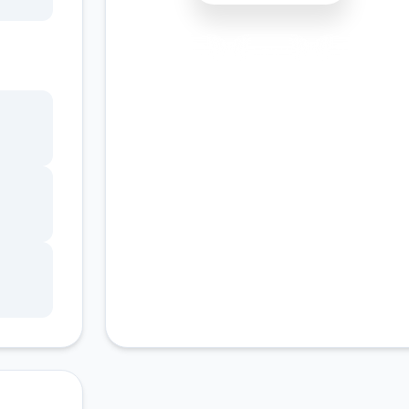
书馆
安全下载
高速安装
完全免费
，
客服支持
角色
。
的平
、疯