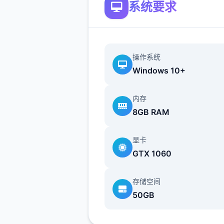
系统要求
沙漠追猎者攻略：
游戏中也有着各种各样的阵营
如尸鬼、变种人、拾荒者等，
操作系统
每个阵营都有各自的目的，游
Windows 10+
提供了一些选择给玩家用来合
横。
内存
8GB RAM
不同于为H而H，本作主打的
为先，H为辅料的这样一种体
显卡
所以如果只是为了H内容而游
GTX 1060
作，那么很多时候反而不会出
的快乐的情况，
存储空间
50GB
但如果冲着剧情和世界观来玩
么H内容出现时，反而会有一