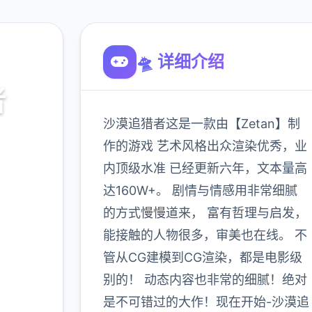
🛸 详细介绍
者
沙漠追猎者这是一款由【Zetan】制
作的游戏 艺术风格出众渲染优秀，业
内顶级水准 已经更新六年，文本量高
达160W+。 剧情与情感用非常细腻
的方式慢慢道来， 富有哲理与启发，
能接触的人物很多，审美也在线。 不
管从CG建模到CG渲染，都是电影级
900K
玩家
别的！ 动态内容也非常的细腻！绝对
是不可错过的大作！现在开始-沙漠追