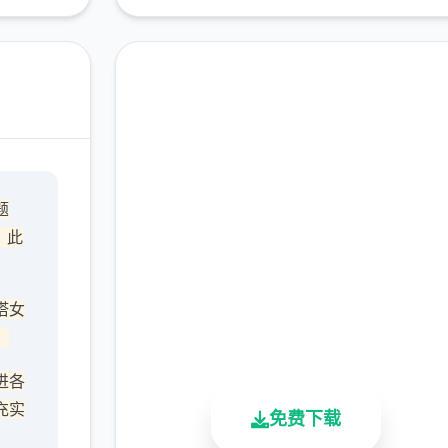
现在下载 沙漠追猎者
题
（Desert Stalker）
，此
完整版游戏，免费体验
塔女
2.3M+
4.9/5
900K+
，
总下载量
用户评分
活跃用户
进各
充实
免费下载