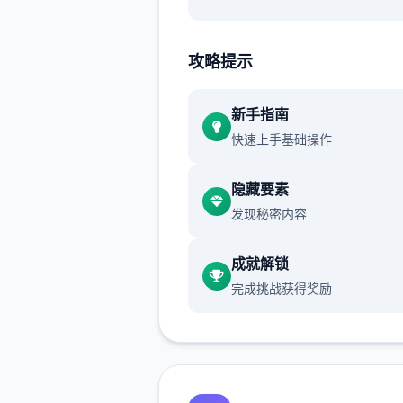
渲染艺术风格独特，甚至是图
里的世界观之类的都非常优秀
攻略提示
新手指南
快速上手基础操作
隐藏要素
发现秘密内容
作者做了很多分支，比如某个
死了，就会有完全不同的剧情
成就解锁
可能一段剧情会有六七种不同
完成挑战获得奖励
行线，文本足足有一百六十万
游戏设定借鉴了辐射、潜行者
狂的麦克斯等知名作品，