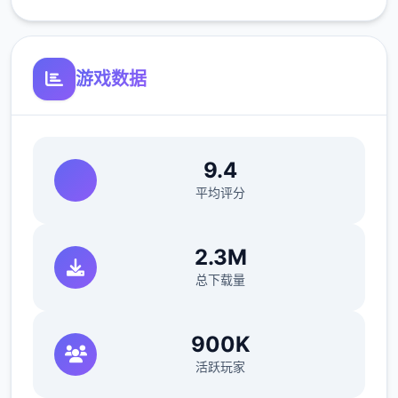
新增西班牙语翻译（贡献者：Darax）
更新繁体中文翻译（贡献者：AHHCrazy）
游戏数据
V0.18.3
小改动/错误修复：
9.4
平均评分
修复了由于压缩导致的所有动画不连贯或不完
整问题
2.3M
修复了选择多个类别时音乐播放器中可能出现
总下载量
的软锁问题
修复了艾因在集市后的活动无法在画廊中解锁
900K
的问题。
活跃玩家
如果您至少看过一次该活动，加载保存应该可