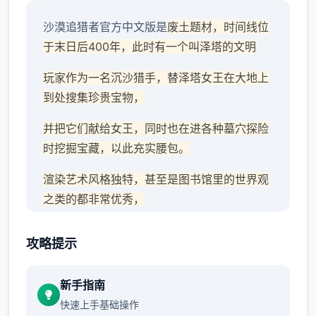
沙漠追猎者官方中文版是
废土题材，时间线位
于末日后400年，此时有一个叫泽塔的文明
玩家作为一名沉沙猎手，替泽塔女王在大地上
到处搜集珍贵宝物，
并把它们献给女王，同时也在进各种墓穴探险
时挖掘宝藏，以此充实腰包。
渲染艺术风格独特，甚至是图书馆里的世界观
之类的都非常优秀，
作者做了很多分支，比如某个角色死了，就会
攻略提示
有完全不同的剧情。
可能一段剧情会有六七种不同的平行线，文本
新手指南
足足有一百六十万
快速上手基础操作