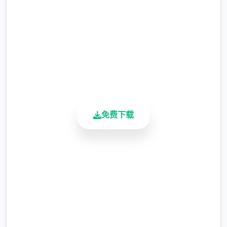
选择给玩家用来合纵连横。
2.3M+
不同于为H而H，本作主打的是剧情为先，H为
总下载量
4.9/5
辅料的这样一种体验，
用户评分
900K+
所以如果只是为了H内容而游玩本作，那么很
活跃用户
多时候反而不会出现冲的快乐的情况，
但如果冲着剧情和世界观来玩，那么H内容出
免费下载
现时，反而会有一种调剂的感觉。
安全下载
更新日志：
高速安装
0.18.4 版本
完全免费
翻译更新
客服支持