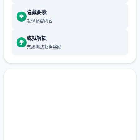
游戏设定借鉴了辐射、潜行者、疯狂的麦克斯
隐藏要素
等知名作品，
发现秘密内容
成就解锁
完成挑战获得奖励
沙漠追猎者攻略：
游戏中也有着各种各样的阵营，譬如尸鬼、变
现在下载 沙漠追猎者
种人、拾荒者等，
（Desert Stalker）
完整版游戏，免费体验
每个阵营都有各自的目的，游戏也提供了一些