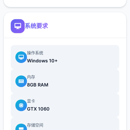
以追溯解锁。
简化了双胞胎市场场景的条件（现在访问它更
系统要求
加一致）
修复了如果玩家没有与 Kateryna 谈恋爱，
导致 Kateryna 的任务无法完成的逻辑错误
操作系统
Windows 10+
翻译
内存
8GB RAM
添加意大利语翻译（来源：Eagle1900）
显卡
更新简体中文翻译版（来源：aler）
GTX 1060
更新俄语翻译（来源：Kasatik）
存储空间