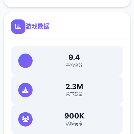
V0.18.3
游戏数据
小改动/错误修复：
修复了由于压缩导致的所有动画不连贯或不完
9.4
整问题
平均评分
修复了选择多个类别时音乐播放器中可能出现
的软锁问题
2.3M
总下载量
修复了艾因在集市后的活动无法在画廊中解锁
的问题。
900K
如果您至少看过一次该活动，加载保存应该可
活跃玩家
以追溯解锁。