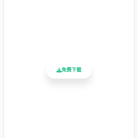
2.3M+
总下载量
4.9/5
用户评分
900K+
活跃用户
但如果冲着剧情和世界观来玩，那么H内容出
现时，反而会有一种调剂的感觉。
免费下载
更新日志：
0.18.4 版本
安全下载
翻译更新
高速安装
新增西班牙语翻译（贡献者：Darax）
完全免费
更新繁体中文翻译（贡献者：AHHCrazy）
客服支持