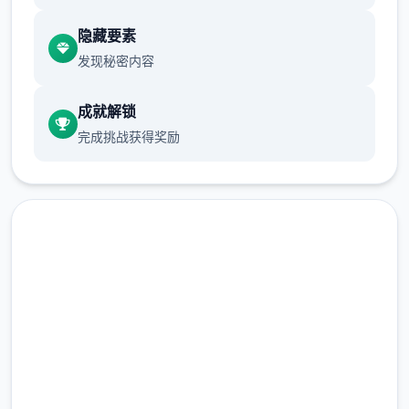
游戏设定借鉴了辐射、潜行者、疯狂的麦克斯
隐藏要素
等知名作品，
发现秘密内容
沙漠追猎者攻略：
成就解锁
游戏中也有着各种各样的阵营，譬如尸鬼、变
完成挑战获得奖励
种人、拾荒者等，
每个阵营都有各自的目的，游戏也提供了一些
选择给玩家用来合纵连横。
不同于为H而H，本作主打的是剧情为先，H为
辅料的这样一种体验，
高速下载 沙漠追猎者
所以如果只是为了H内容而游玩本作，那么很
多时候反而不会出现冲的快乐的情况，
（Desert Stalker）
完整版游戏，免费体验