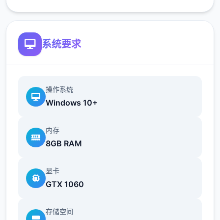
简化了双胞胎市场场景的条件（现在访问它更
加一致）
系统要求
修复了如果玩家没有与 Kateryna 谈恋爱，
导致 Kateryna 的任务无法完成的逻辑错误
翻译
操作系统
Windows 10+
添加意大利语翻译（来源：Eagle1900）
内存
更新简体中文翻译版（来源：aler）
8GB RAM
更新俄语翻译（来源：Kasatik）
显卡
GTX 1060
V0.18.2
存储空间
增加了参观奴隶市场时与双胞胎一起发生的小