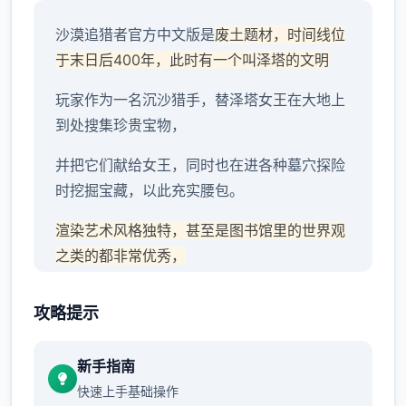
沙漠追猎者官方中文版是
废土题材，时间线位
于末日后400年，此时有一个叫泽塔的文明
玩家作为一名沉沙猎手，替泽塔女王在大地上
到处搜集珍贵宝物，
并把它们献给女王，同时也在进各种墓穴探险
时挖掘宝藏，以此充实腰包。
渲染艺术风格独特，甚至是图书馆里的世界观
之类的都非常优秀，
作者做了很多分支，比如某个角色死了，就会
攻略提示
有完全不同的剧情。
可能一段剧情会有六七种不同的平行线，文本
新手指南
足足有一百六十万
快速上手基础操作