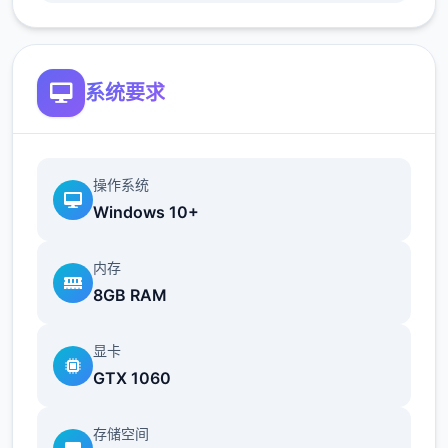
简化了双胞胎市场场景的条件（现在访问它更
加一致）
系统要求
修复了如果玩家没有与 Kateryna 谈恋爱，
导致 Kateryna 的任务无法完成的逻辑错误
翻译
操作系统
Windows 10+
添加意大利语翻译（来源：Eagle1900）
更新简体中文翻译版（来源：aler）
内存
8GB RAM
更新俄语翻译（来源：Kasatik）
显卡
GTX 1060
V0.18.2
存储空间