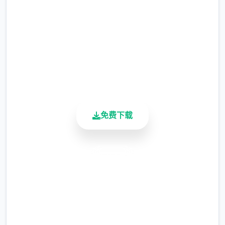
现时，反而会有一种调剂的感觉。
2.3M+
更新日志：
总下载量
4.9/5
0.18.4 版本
用户评分
900K+
翻译更新
活跃用户
免费下载
安全下载
高速安装
新增西班牙语翻译（贡献者：Darax）
完全免费
更新繁体中文翻译（贡献者：AHHCrazy）
客服支持