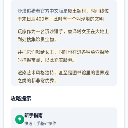
沙漠追猎者官方中文版是
废土题材，时间线位
于末日后400年，此时有一个叫泽塔的文明
玩家作为一名沉沙猎手，替泽塔女王在大地上
到处搜集珍贵宝物，
并把它们献给女王，同时也在进各种墓穴探险
时挖掘宝藏，以此充实腰包。
渲染艺术风格独特，甚至是图书馆里的世界观
之类的都非常优秀，
作者做了很多分支，比如某个角色死了，就会
攻略提示
有完全不同的剧情。
可能一段剧情会有六七种不同的平行线，文本
新手指南
足足有一百六十万
快速上手基础操作