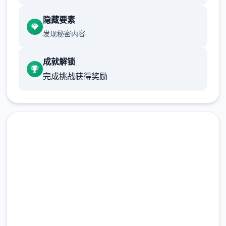
游戏设定借鉴了辐射、潜行者、疯狂的麦克斯
隐藏要素
等知名作品，
发现秘密内容
沙漠追猎者攻略：
成就解锁
游戏中也有着各种各样的阵营，譬如尸鬼、变
完成挑战获得奖励
种人、拾荒者等，
每个阵营都有各自的目的，游戏也提供了一些
选择给玩家用来合纵连横。
不同于为H而H，本作主打的是剧情为先，H为
辅料的这样一种体验，
高速下载 沙漠追猎者
所以如果只是为了H内容而游玩本作，那么很
多时候反而不会出现冲的快乐的情况，
（Desert Stalker）
但如果冲着剧情和世界观来玩，那么H内容出
完整版游戏，免费体验