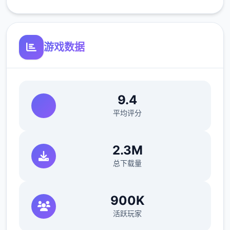
游戏数据
V0.18.3
小改动/错误修复：
修复了由于压缩导致的所有动画不连贯或不完
9.4
整问题
平均评分
修复了选择多个类别时音乐播放器中可能出现
的软锁问题
2.3M
总下载量
修复了艾因在集市后的活动无法在画廊中解锁
的问题。
900K
如果您至少看过一次该活动，加载保存应该可
活跃玩家
以追溯解锁。