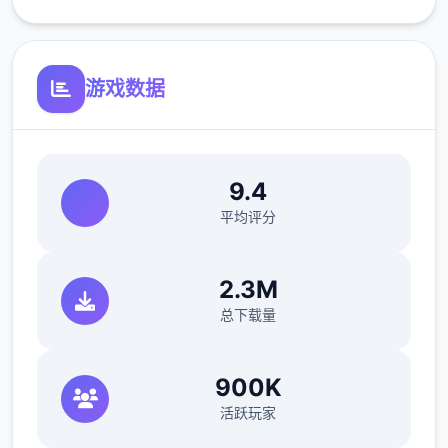
V0.18.3
游戏数据
小改动/错误修复：
修复了由于压缩导致的所有动画不连贯或不完
9.4
整问题
平均评分
修复了选择多个类别时音乐播放器中可能出现
的软锁问题
2.3M
总下载量
修复了艾因在集市后的活动无法在画廊中解锁
的问题。
900K
如果您至少看过一次该活动，加载保存应该可
活跃玩家
以追溯解锁。