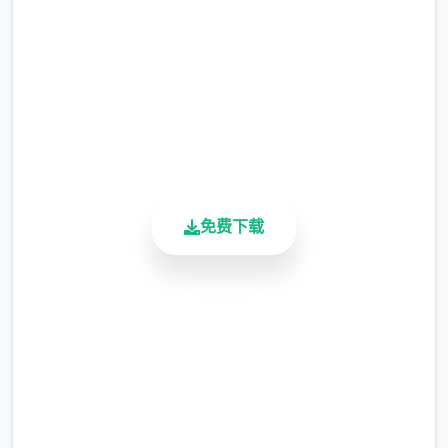
现时，反而会有一种调剂的感觉。
2.3M+
更新日志：
总下载量
4.9/5
0.18.4 版本
用户评分
900K+
翻译更新
活跃用户
新增西班牙语翻译（贡献者：Darax）
更新繁体中文翻译（贡献者：AHHCrazy）
免费下载
安全下载
高速安装
完全免费
客服支持