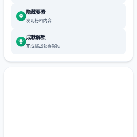
游戏设定借鉴了辐射、潜行者、疯狂的麦克斯
隐藏要素
等知名作品，
发现秘密内容
沙漠追猎者攻略：
成就解锁
游戏中也有着各种各样的阵营，譬如尸鬼、变
完成挑战获得奖励
种人、拾荒者等，
每个阵营都有各自的目的，游戏也提供了一些
选择给玩家用来合纵连横。
不同于为H而H，本作主打的是剧情为先，H为
辅料的这样一种体验，
点击下载 沙漠追猎者
所以如果只是为了H内容而游玩本作，那么很
多时候反而不会出现冲的快乐的情况，
（Desert Stalker）
但如果冲着剧情和世界观来玩，那么H内容出
完整版游戏，免费体验