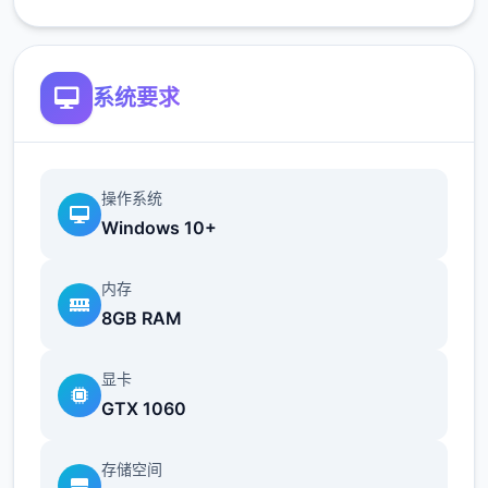
简化了双胞胎市场场景的条件（现在访问它更
系统要求
加一致）
修复了如果玩家没有与 Kateryna 谈恋爱，
导致 Kateryna 的任务无法完成的逻辑错误
操作系统
Windows 10+
翻译
内存
添加意大利语翻译（来源：Eagle1900）
8GB RAM
更新简体中文翻译版（来源：aler）
显卡
更新俄语翻译（来源：Kasatik）
GTX 1060
存储空间
V0.18.2