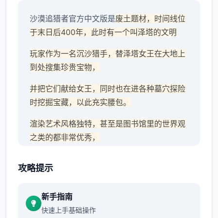
沙漠追猎者官方中文版是
废土题材，时间线位
于末日后400年，此时有一个叫泽塔的文明
玩家作为一名沉沙猎手，替泽塔女王在大地上
到处搜集珍贵宝物，
并把它们献给女王，同时也在进各种墓穴探险
时挖掘宝藏，以此充实腰包。
渲染艺术风格独特，甚至是图书馆里的世界观
之类的都非常优秀，
作者做了很多分支，比如某个角色死了，就会
攻略提示
有完全不同的剧情。
可能一段剧情会有六七种不同的平行线，文本
新手指南
足足有一百六十万
快速上手基础操作