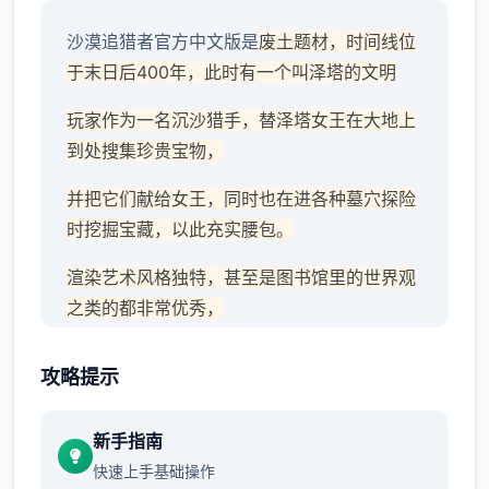
沙漠追猎者官方中文版是
废土题材，时间线位
于末日后400年，此时有一个叫泽塔的文明
玩家作为一名沉沙猎手，替泽塔女王在大地上
到处搜集珍贵宝物，
并把它们献给女王，同时也在进各种墓穴探险
时挖掘宝藏，以此充实腰包。
渲染艺术风格独特，甚至是图书馆里的世界观
之类的都非常优秀，
作者做了很多分支，比如某个角色死了，就会
攻略提示
有完全不同的剧情。
可能一段剧情会有六七种不同的平行线，文本
新手指南
足足有一百六十万
快速上手基础操作