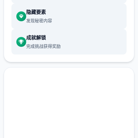
游戏设定借鉴了辐射、潜行者、疯狂的麦克斯
隐藏要素
等知名作品，
发现秘密内容
沙漠追猎者攻略：
成就解锁
游戏中也有着各种各样的阵营，譬如尸鬼、变
完成挑战获得奖励
种人、拾荒者等，
每个阵营都有各自的目的，游戏也提供了一些
选择给玩家用来合纵连横。
不同于为H而H，本作主打的是剧情为先，H为
辅料的这样一种体验，
免费下载 沙漠追猎者
所以如果只是为了H内容而游玩本作，那么很
多时候反而不会出现冲的快乐的情况，
（Desert Stalker）
但如果冲着剧情和世界观来玩，那么H内容出
完整版游戏，免费体验