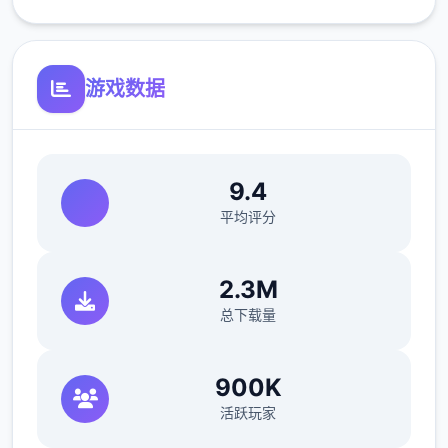
V0.18.3
游戏数据
小改动/错误修复：
修复了由于压缩导致的所有动画不连贯或不完
整问题
9.4
修复了选择多个类别时音乐播放器中可能出现
平均评分
的软锁问题
修复了艾因在集市后的活动无法在画廊中解锁
2.3M
的问题。
总下载量
如果您至少看过一次该活动，加载保存应该可
以追溯解锁。
900K
活跃玩家
简化了双胞胎市场场景的条件（现在访问它更