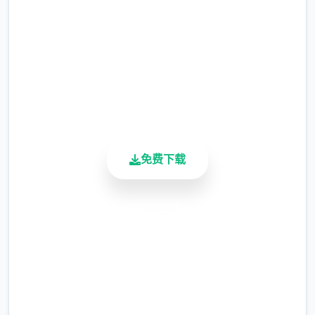
现时，反而会有一种调剂的感觉。
2.3M+
更新日志：
总下载量
4.9/5
0.18.4 版本
用户评分
900K+
翻译更新
活跃用户
新增西班牙语翻译（贡献者：Darax）
更新繁体中文翻译（贡献者：AHHCrazy）
免费下载
安全下载
高速安装
完全免费
客服支持