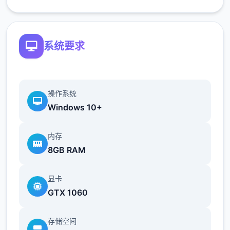
加一致）
修复了如果玩家没有与 Kateryna 谈恋爱，
系统要求
导致 Kateryna 的任务无法完成的逻辑错误
翻译
操作系统
Windows 10+
添加意大利语翻译（来源：Eagle1900）
内存
更新简体中文翻译版（来源：aler）
8GB RAM
更新俄语翻译（来源：Kasatik）
显卡
GTX 1060
V0.18.2
存储空间
增加了参观奴隶市场时与双胞胎一起发生的小