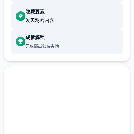
隐藏要素
作者做了很多分支，比如某个角色死了，就会
发现秘密内容
有完全不同的剧情。
成就解锁
可能一段剧情会有六七种不同的平行线，文本
完成挑战获得奖励
足足有一百六十万
游戏设定借鉴了辐射、潜行者、疯狂的麦克斯
等知名作品，
沙漠追猎者攻略：
即刻下载 沙漠追猎者
游戏中也有着各种各样的阵营，譬如尸鬼、变
（Desert Stalker）
种人、拾荒者等，
完整版游戏，免费体验
每个阵营都有各自的目的，游戏也提供了一些