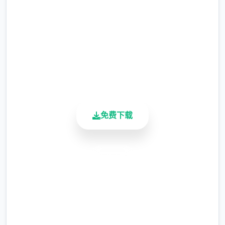
选择给玩家用来合纵连横。
2.3M+
不同于为H而H，本作主打的是剧情为先，H为
总下载量
4.9/5
辅料的这样一种体验，
用户评分
所以如果只是为了H内容而游玩本作，那么很
900K+
活跃用户
多时候反而不会出现冲的快乐的情况，
但如果冲着剧情和世界观来玩，那么H内容出
免费下载
现时，反而会有一种调剂的感觉。
更新日志：
安全下载
0.18.4 版本
高速安装
翻译更新
完全免费
客服支持