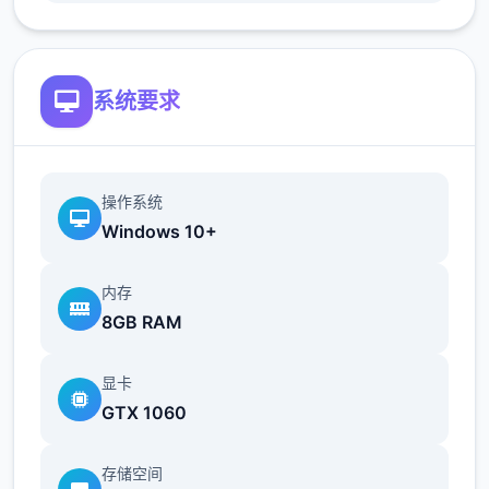
以追溯解锁。
简化了双胞胎市场场景的条件（现在访问它更
加一致）
系统要求
修复了如果玩家没有与 Kateryna 谈恋爱，
导致 Kateryna 的任务无法完成的逻辑错误
操作系统
Windows 10+
翻译
添加意大利语翻译（来源：Eagle1900）
内存
8GB RAM
更新简体中文翻译版（来源：aler）
显卡
更新俄语翻译（来源：Kasatik）
GTX 1060
存储空间
V0.18.2