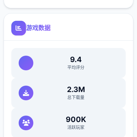
新增西班牙语翻译（贡献者：Darax）
更新繁体中文翻译（贡献者：AHHCrazy）
游戏数据
V0.18.3
小改动/错误修复：
9.4
平均评分
修复了由于压缩导致的所有动画不连贯或不完
整问题
2.3M
修复了选择多个类别时音乐播放器中可能出现
总下载量
的软锁问题
修复了艾因在集市后的活动无法在画廊中解锁
900K
的问题。
活跃玩家
如果您至少看过一次该活动，加载保存应该可