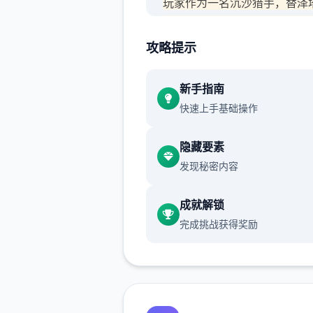
玩家作为一名沉沙猎手，替泽
王在大地上到处搜集珍贵宝物
攻略提示
并把它们献给女王，同时也在
新手指南
种墓穴探险时挖掘宝藏，以此
快速上手基础操作
腰包。
隐藏要素
渲染艺术风格独特，甚至是图
发现秘密内容
里的世界观之类的都非常优秀
作者做了很多分支，比如某个
成就解锁
死了，就会有完全不同的剧情
完成挑战获得奖励
可能一段剧情会有六七种不同
行线，文本足足有一百六十万
游戏设定借鉴了辐射、潜行者