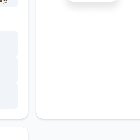
塔女
，
安全下载
高速安装
完全免费
客服支持
进各
充实
书馆
，
角色
。
的平
、疯