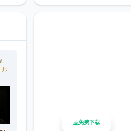
高速下载 沙漠追猎者
题
（Desert Stalker）
，此
完整版游戏，免费体验
2.3M+
4.9/5
900K+
总下载量
用户评分
活跃用户
免费下载