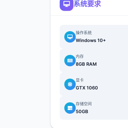
系统要求
狂的麦克斯等知名作品，
沙漠追猎者攻略：
游戏中也有着各种各样的阵营
操作系统
如尸鬼、变种人、拾荒者等，
Windows 10+
每个阵营都有各自的目的，游
内存
提供了一些选择给玩家用来合
8GB RAM
横。
不同于为H而H，本作主打的
显卡
为先，H为辅料的这样一种体
GTX 1060
所以如果只是为了H内容而游
存储空间
作，那么很多时候反而不会出
50GB
的快乐的情况，
但如果冲着剧情和世界观来玩