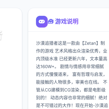
🧰 游戏说明
者
沙漠追猎者这是一款由【Zetan】制
作的游戏 艺术风格出众渲染优秀，业
内顶级水准 已经更新六年，文本量高
达160W+。 剧情与情感用非常细腻
的方式慢慢道来， 富有哲理与启发，
能接触的人物很多，审美也在线。 不
管从CG建模到CG渲染，都是电影级
900K
玩家
别的！ 动态内容也非常的细腻！绝对
是不可错过的大作！现在开始-沙漠追