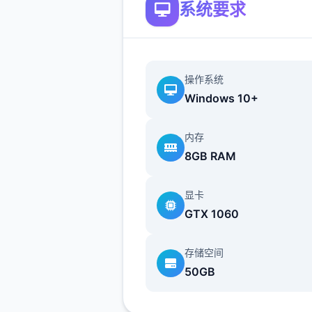
系统要求
沙漠追猎者攻略：
游戏中也有着各种各样的阵营
如尸鬼、变种人、拾荒者等，
操作系统
每个阵营都有各自的目的，游
Windows 10+
提供了一些选择给玩家用来合
横。
内存
8GB RAM
不同于为H而H，本作主打的
为先，H为辅料的这样一种体
显卡
所以如果只是为了H内容而游
GTX 1060
作，那么很多时候反而不会出
的快乐的情况，
存储空间
50GB
但如果冲着剧情和世界观来玩
么H内容出现时，反而会有一