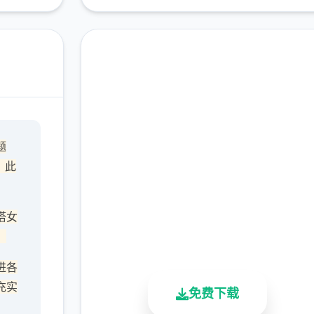
中文版下载 沙漠追猎者
题
（Desert Stalker）
，此
完整版游戏，免费体验
塔女
2.3M+
4.9/5
900K+
，
总下载量
用户评分
活跃用户
进各
充实
免费下载