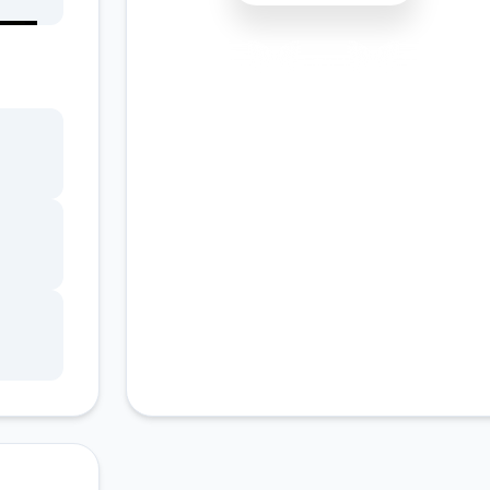
安全下载
高速安装
完全免费
客服支持
书馆
，
角色
。
的平
、疯