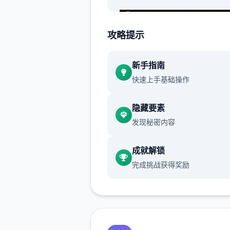
攻略提示
新手指南
快速上手基础操作
渲染艺术风格独特，甚至是图
里的世界观之类的都非常优秀
隐藏要素
发现秘密内容
作者做了很多分支，比如某个
死了，就会有完全不同的剧情
成就解锁
可能一段剧情会有六七种不同
完成挑战获得奖励
行线，文本足足有一百六十万
游戏设定借鉴了辐射、潜行者
狂的麦克斯等知名作品，