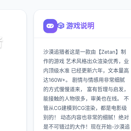
🎲 游戏说明
者
沙漠追猎者这是一款由【Zetan】制
作的游戏 艺术风格出众渲染优秀，业
内顶级水准 已经更新六年，文本量高
达160W+。 剧情与情感用非常细腻
的方式慢慢道来， 富有哲理与启发，
能接触的人物很多，审美也在线。 不
管从CG建模到CG渲染，都是电影级
900K
玩家
别的！ 动态内容也非常的细腻！绝对
是不可错过的大作！现在开始-沙漠追