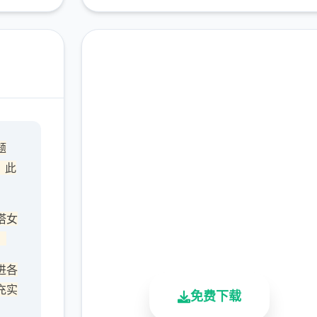
马上下载 沙漠追猎者
题
（Desert Stalker）
，此
完整版游戏，免费体验
塔女
2.3M+
4.9/5
900K+
，
总下载量
用户评分
活跃用户
进各
充实
免费下载