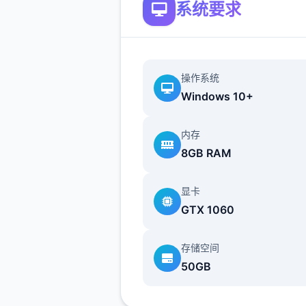
系统要求
提供了一些选择给玩家用来合
横。
不同于为H而H，本作主打的
操作系统
为先，H为辅料的这样一种体
Windows 10+
所以如果只是为了H内容而游
作，那么很多时候反而不会出
内存
的快乐的情况，
8GB RAM
但如果冲着剧情和世界观来玩
显卡
么H内容出现时，反而会有一
GTX 1060
剂的感觉。
更新日志：
存储空间
50GB
0.18.4 版本