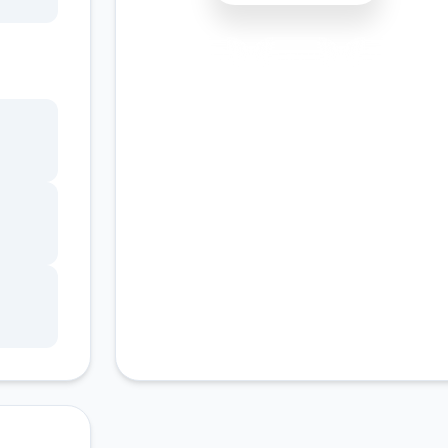
书馆
安全下载
高速安装
完全免费
，
客服支持
角色
。
的平
、疯
，譬
戏也