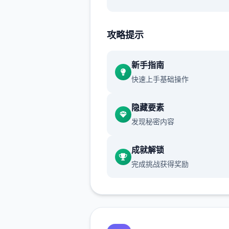
渲染艺术风格独特，甚至是图
里的世界观之类的都非常优秀
攻略提示
作者做了很多分支，比如某个
新手指南
死了，就会有完全不同的剧情
快速上手基础操作
可能一段剧情会有六七种不同
行线，文本足足有一百六十万
隐藏要素
发现秘密内容
游戏设定借鉴了辐射、潜行者
狂的麦克斯等知名作品，
成就解锁
沙漠追猎者攻略：
完成挑战获得奖励
游戏中也有着各种各样的阵营
如尸鬼、变种人、拾荒者等，
每个阵营都有各自的目的，游