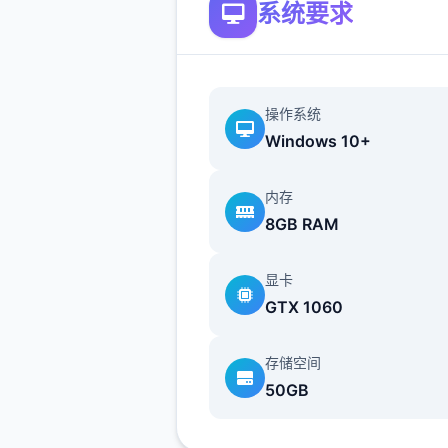
系统要求
沙漠追猎者攻略：
游戏中也有着各种各样的阵营
如尸鬼、变种人、拾荒者等，
操作系统
每个阵营都有各自的目的，游
Windows 10+
提供了一些选择给玩家用来合
横。
内存
8GB RAM
不同于为H而H，本作主打的
为先，H为辅料的这样一种体
显卡
所以如果只是为了H内容而游
GTX 1060
作，那么很多时候反而不会出
的快乐的情况，
存储空间
50GB
但如果冲着剧情和世界观来玩
么H内容出现时，反而会有一