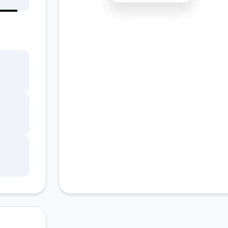
安全下载
高速安装
完全免费
客服支持
书馆
，
角色
。
的平
、疯