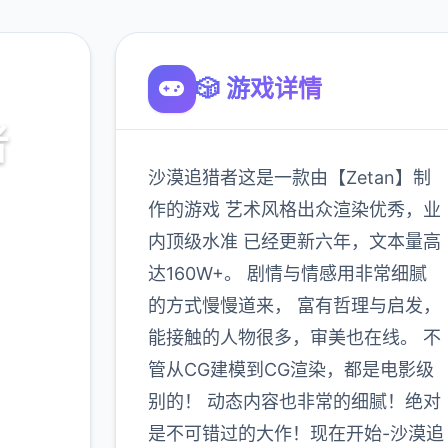
🎲 游戏详情
者
沙漠追猎者这是一款由【Zetan】制
作的游戏 艺术风格出众渲染优秀，业
内顶级水准 已经更新六年，文本量高
达160W+。 剧情与情感用非常细腻
的方式慢慢道来， 富有哲理与启发，
能接触的人物很多，审美也在线。 不
管从CG建模到CG渲染，都是电影级
900K
玩家
别的！ 动态内容也非常的细腻！绝对
是不可错过的大作！现在开始-沙漠追