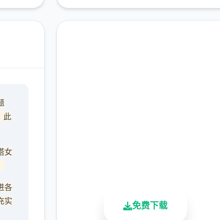
即刻下载 沙漠追猎者
题
（Desert Stalker）
，此
完整版游戏，免费体验
塔女
2.3M+
4.9/5
900K+
，
总下载量
用户评分
活跃用户
进各
充实
免费下载