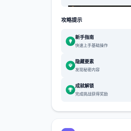
攻略提示
新手指南
快速上手基础操作
渲染艺术风格独特，甚至是图
里的世界观之类的都非常优秀
隐藏要素
发现秘密内容
作者做了很多分支，比如某个
死了，就会有完全不同的剧情
成就解锁
可能一段剧情会有六七种不同
完成挑战获得奖励
行线，文本足足有一百六十万
游戏设定借鉴了辐射、潜行者
狂的麦克斯等知名作品，