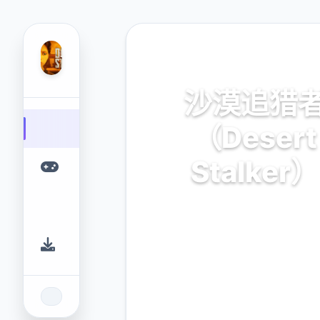
📭 热门推荐
沙漠追猎
（Desert
Stalker）
官方中文，免费下载
9.4
2.3M
评分
下载