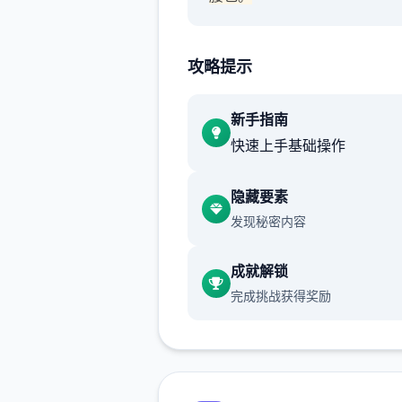
渲染艺术风格独特，甚至是图
里的世界观之类的都非常优秀
攻略提示
作者做了很多分支，比如某个
新手指南
死了，就会有完全不同的剧情
快速上手基础操作
可能一段剧情会有六七种不同
行线，文本足足有一百六十万
隐藏要素
发现秘密内容
游戏设定借鉴了辐射、潜行者
狂的麦克斯等知名作品，
成就解锁
沙漠追猎者攻略：
完成挑战获得奖励
游戏中也有着各种各样的阵营
如尸鬼、变种人、拾荒者等，