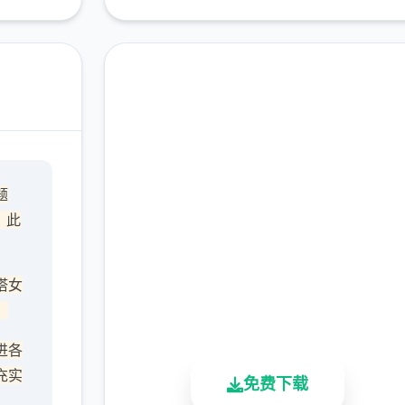
高速下载 沙漠追猎者
题
（Desert Stalker）
，此
完整版游戏，免费体验
塔女
2.3M+
4.9/5
900K+
，
总下载量
用户评分
活跃用户
进各
充实
免费下载