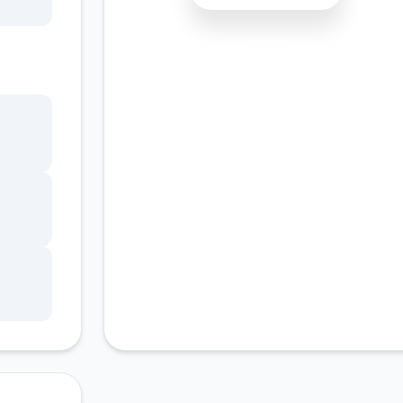
书馆
安全下载
高速安装
完全免费
，
客服支持
角色
。
的平
、疯
，譬