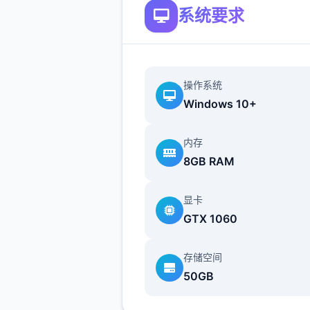
系统要求
操作系统
每个阵营都有各自的目的，游
Windows 10+
提供了一些选择给玩家用来合
横。
内存
8GB RAM
不同于为H而H，本作主打的
为先，H为辅料的这样一种体
显卡
所以如果只是为了H内容而游
GTX 1060
作，那么很多时候反而不会出
的快乐的情况，
存储空间
50GB
但如果冲着剧情和世界观来玩
么H内容出现时，反而会有一