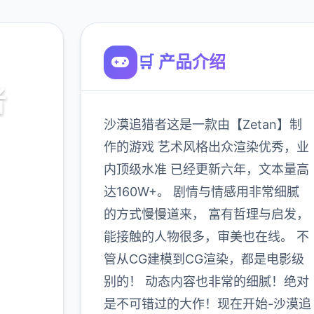
🛒 产品介绍
者
沙漠追猎者这是一款由【Zetan】制
作的游戏 艺术风格出众渲染优秀，业
内顶级水准 已经更新六年，文本量高
达160W+。 剧情与情感用非常细腻
的方式慢慢道来， 富有哲理与启发，
能接触的人物很多，审美也在线。 不
管从CG建模到CG渲染，都是电影级
900K
玩家
别的！ 动态内容也非常的细腻！绝对
是不可错过的大作！现在开始-沙漠追