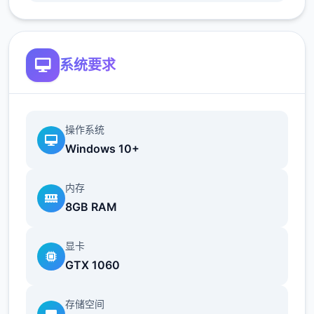
简化了双胞胎市场场景的条件（现在访问它更
加一致）
系统要求
修复了如果玩家没有与 Kateryna 谈恋爱，
导致 Kateryna 的任务无法完成的逻辑错误
翻译
操作系统
Windows 10+
内存
添加意大利语翻译（来源：Eagle1900）
8GB RAM
更新简体中文翻译版（来源：aler）
显卡
更新俄语翻译（来源：Kasatik）
GTX 1060
存储空间
V0.18.2