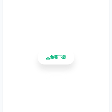
现时，反而会有一种调剂的感觉。
2.3M+
更新日志：
总下载量
4.9/5
0.18.4 版本
用户评分
900K+
翻译更新
活跃用户
新增西班牙语翻译（贡献者：Darax）
免费下载
安全下载
高速安装
完全免费
更新繁体中文翻译（贡献者：AHHCrazy）
客服支持