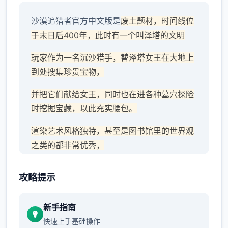
沙漠追猎者官方中文版是
废土题材，时间线位
于末日后400年，此时有一个叫泽塔的文明
玩家作为一名沉沙猎手，替泽塔女王在大地上
到处搜集珍贵宝物，
并把它们献给女王，同时也在进各种墓穴探险
时挖掘宝藏，以此充实腰包。
渲染艺术风格独特，甚至是图书馆里的世界观
之类的都非常优秀，
作者做了很多分支，比如某个角色死了，就会
攻略提示
有完全不同的剧情。
可能一段剧情会有六七种不同的平行线，文本
新手指南
足足有一百六十万
快速上手基础操作