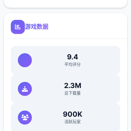
V0.18.3
游戏数据
小改动/错误修复：
修复了由于压缩导致的所有动画不连贯或不完
整问题
9.4
修复了选择多个类别时音乐播放器中可能出现
平均评分
的软锁问题
2.3M
总下载量
修复了艾因在集市后的活动无法在画廊中解锁
的问题。
900K
如果您至少看过一次该活动，加载保存应该可
活跃玩家
以追溯解锁。