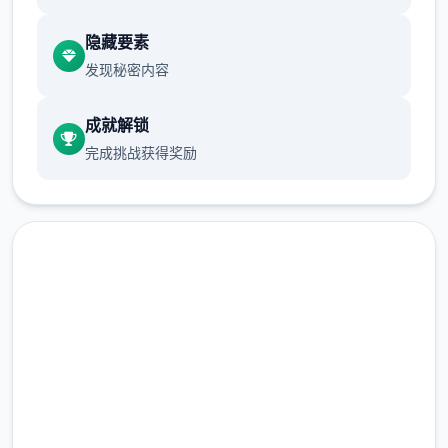
游戏设定借鉴了辐射、潜行者、疯狂的麦克斯
隐藏要素
等知名作品，
发现秘密内容
沙漠追猎者攻略：
成就解锁
游戏中也有着各种各样的阵营，譬如尸鬼、变
完成挑战获得奖励
种人、拾荒者等，
每个阵营都有各自的目的，游戏也提供了一些
选择给玩家用来合纵连横。
不同于为H而H，本作主打的是剧情为先，H为
辅料的这样一种体验，
快速下载 沙漠追猎者
所以如果只是为了H内容而游玩本作，那么很
多时候反而不会出现冲的快乐的情况，
（Desert Stalker）
但如果冲着剧情和世界观来玩，那么H内容出
完整版游戏，免费体验