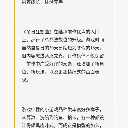
内容成长，体验完善
《冬日狂想曲》在继承前作优点的入门
上，步行了总共法数位的升级。游戏时间
虽然自夏日的30天日缩短为寒假的18天，
但内容愈进紧凑充真。订作集体不仅保留
了前作中广受好评的元素，还增加了​​新角
色、新玩法​​，以及更加精细式的画面表
现。
游戏中性的小游戏品种类丰富好多样子，
从算数、洗碗到钓鱼、拍卡，各一种都设
计得颇具趣味式。而​​成正是模型的加入​​，