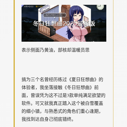
表示侧面乃黄油，部核却温暖员思
搞为三个名曾经历练过《夏日狂想曲》的
体验者，我坐落接触《冬日狂想曲》前
面，曾误凭为这不过是3款​​单纯满足欲望的
软件​​。可又就我真正踏入这个被白雪覆盖
的细小镇，与熟悉式的角色们重心逢期，
我找到达自身己彻底错终。