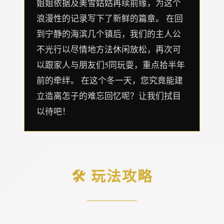
姐姐依据及美雪姑姑再续前缘，为这个
浪漫性的记录写下了新鲜的篇章。 在回
到宁静的海滨几个镇后，我们的主人公
不光行以尽情地方法休闲放松，再次可
以跟家人与朋友们5同玩耍，重点拾半年
前的牵绊。 在这个冬一天，您究竟能建
立造离怎子的难忘回忆呢？让我们拭目
以待吧！
🛠️ 玩法攻略