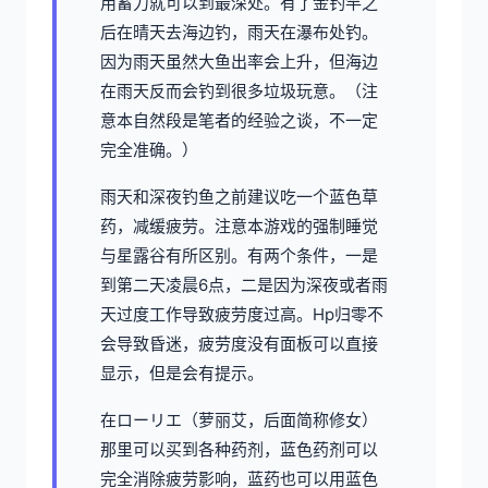
用蓄力就可以到最深处。有了金钓竿之
后在晴天去海边钓，雨天在瀑布处钓。
因为雨天虽然大鱼出率会上升，但海边
在雨天反而会钓到很多垃圾玩意。（注
意本自然段是笔者的经验之谈，不一定
完全准确。）
雨天和深夜钓鱼之前建议吃一个蓝色草
药，减缓疲劳。注意本游戏的强制睡觉
与星露谷有所区别。有两个条件，一是
到第二天凌晨6点，二是因为深夜或者雨
天过度工作导致疲劳度过高。Hp归零不
会导致昏迷，疲劳度没有面板可以直接
显示，但是会有提示。
在ローリエ（萝丽艾，后面简称修女）
那里可以买到各种药剂，蓝色药剂可以
完全消除疲劳影响，蓝药也可以用蓝色