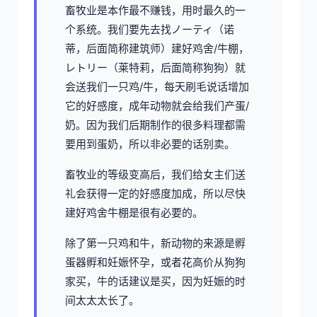
畜牧业是本作最不赚钱，用时最久的一
个系统。我们要先去找ノーティ（诺
蒂，后面简称建筑师）建好鸡舍/牛棚，
レトリー（莱特莉，后面简称狗狗）就
会送我们一只鸡/牛，每天刷毛说话增加
它的好感度，成年动物就会给我们产蛋/
奶。因为我们后期制作的很多料理都需
要用到蛋奶，所以非必要的话别卖。
畜牧业的等级变高后，我们给女主们送
礼会获得一定的好感度加成，所以尽快
建好鸡舍牛棚是很有必要的。
除了第一只鸡和牛，新动物的来源是孵
蛋器孵和妊娠怀孕，或者花高价从狗狗
家买，牛的话建议是买，因为妊娠的时
间太太太长了。