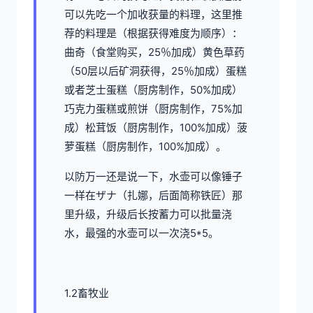
可以先吃一个加收获量的料理，这里推
荐的料理是（根据获得难度为顺序）：
曲奇（食堂购买，25％加成）黄色草药
（50层以后矿洞获得，25％加成）蛋糕
或者芝士蛋糕（厨房制作，50%加成）
巧克力蛋糕或煎饼（厨房制作，75%加
成）松茸饭（厨房制作，100%加成）菠
萝蛋糕（厨房制作，100%加成）。
以防万一还是说一下，水壶可以像锤子
一样在ザナ（扎娜，后面简称铁匠）那
里升级，升级后长按蓄力可以批量浇
水，最强的水壶可以一次浇5*5。
1.2畜牧业