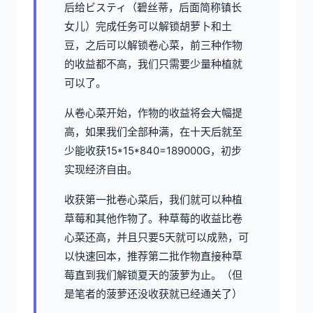
后给ビスティ（碧丝蒂，后面简称镇长
女儿）完成任务可以解锁胡萝卜和土
豆，之后可以解锁卷心菜，前三种作物
的收益都不高，我们只需要少量种植就
可以了。
从卷心菜开始，作物的收益将会大幅提
高，如果我们全部种满，在十天后就至
少能收获15*15*840=189000G，初步
实现经济自由。
收获第一批卷心菜后，我们就可以种植
草莓和其他作物了。种草莓的收益比卷
心菜还高，并且只要5天就可以成熟，可
以快速回本，推荐第二批作物直接种草
莓直到我们解锁夏天的菠萝为止。（但
是笔者的菠萝还没收获就已经通关了）