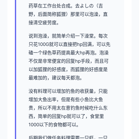
药草在工作台处合成。去よしの（吉
野，后面简称狐狸）那里可以泡澡，直
接清空疲劳度。
说到泡澡，就简单介绍一下澡堂。每次
只花100G就可以直接把hp回满，可以先
磕一个绿色草药提高最大hp再泡。泡澡
不仅是非常便宜的回复hp手段，而且可
以加狐狸的好感度，而狐狸的好感度是
最难加的，建议每天都泡。
没有料理可以增加钓鱼的收获量，只能
增加大鱼出率，但是有些小鱼比大鱼
贵，所以不用太在意钓鱼时候吃什么东
西，简单的回复hp就可以了，食堂里
1000以下的食物都可以。
后期我们做任务料理需要一只虾，一只